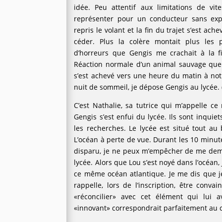
idée. Peu attentif aux limitations de vi
représenter pour un conducteur sans expéri
repris le volant et la fin du trajet s’est ac
céder. Plus la colère montait plus les 
d’horreurs que Gengis me crachait à la fi
Réaction normale d’un animal sauvage que 
s’est achevé vers une heure du matin à not
nuit de sommeil, je dépose Gengis au lycée. 
C’est Nathalie, sa tutrice qui m’appelle 
Gengis s’est enfui du lycée. Ils sont inqui
les recherches. Le lycée est situé tout au 
L’océan à perte de vue. Durant les 10 minut
disparu, je ne peux m’empêcher de me dem
lycée. Alors que Lou s’est noyé dans l’océan,
ce même océan atlantique. Je me dis que j
rappelle, lors de l’inscription, être conv
«réconcilier» avec cet élément qui lui a
«innovant» correspondrait parfaitement au 