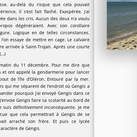
tesse, au-delà du risque que cela pouvait
ence, il s’est fait flashé. Exaspérée, j’ai
hevée dans les cris. Aucun des deux n’a voulu
propos dégénéraient. Avec son corollaire
gure. Logique en de telles circonstances.
l’on essaye de mettre en cage. Le calvaire
re arrivée à Saint-Trojan. Après une courte
(…)
ce matin du 11 décembre. Pour me dire que
ets et ont appelé la gendarmerie pour lancer
bout de l’île d’Oléron. Entouré par la mer.
es qui me séparent de l’endroit où Gengis a
ander pourquoi j’ai envoyé Gengis dans ce
 j’envoie Gengis faire sa scolarité au bord de
e suis définitivement inconséquente. Je me
aincue que cela permettrait à Gengis de se
vait arraché son frère. Et puis ce lycée
caractère de Gengis.